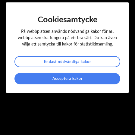
Cookiesamtycke
På webbplatsen används nödvändiga kakor för att
webbplatsen ska fungera på ett bra sätt. Du kan även
välja att samtycka till kakor för statistikinsamling.
Endast nödvändiga kakor
M
Marie Selander ny styrelseledamot
a
Acceptera kakor
r
i
e