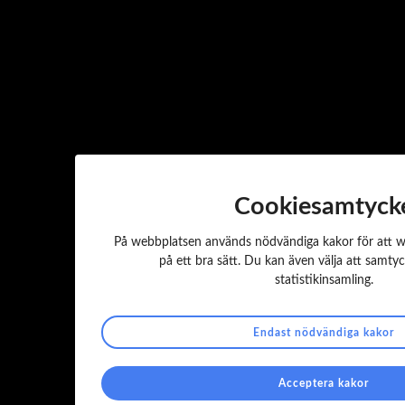
* I koncerner med flera bolag betalar ett bolag fullt pris, övriga får 
Ansökningsblankett
Cookiesamtyck
På webbplatsen används nödvändiga kakor för att w
på ett bra sätt. Du kan även välja att samtyck
statistikinsamling.
Endast nödvändiga kakor
Acceptera kakor
Finstilt