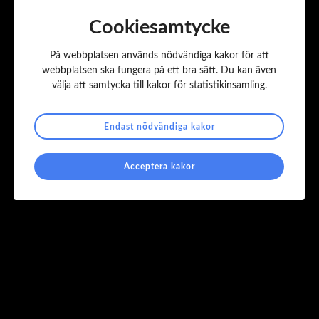
Cookiesamtycke
På webbplatsen används nödvändiga kakor för att
webbplatsen ska fungera på ett bra sätt. Du kan även
välja att samtycka till kakor för statistikinsamling.
M
Endast nödvändiga kakor
Marie Selander ny styrelseledamot
a
r
Acceptera kakor
i
e