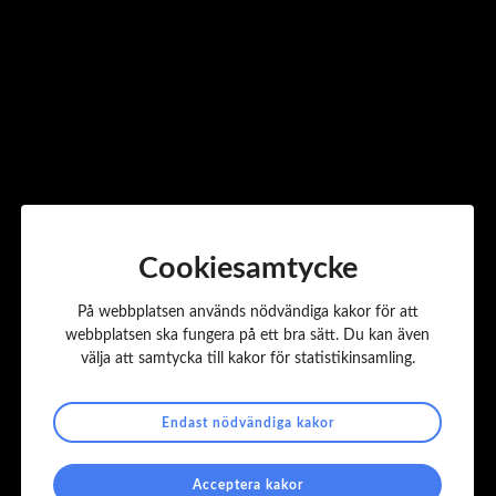
tjänstesektor. Organisationen erbjuder bland annat stöd inom
arbetsrätt, affärsjuridik, kompetensförsörjning och
branschutveckling.
Fler nyheter
Alla nyheter
Cookiesamtycke
På webbplatsen används nödvändiga kakor för att
webbplatsen ska fungera på ett bra sätt. Du kan även
välja att samtycka till kakor för statistikinsamling.
Endast nödvändiga kakor
Acceptera kakor