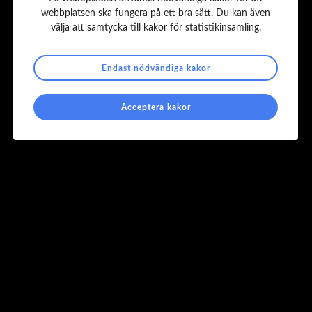
webbplatsen ska fungera på ett bra sätt. Du kan även
välja att samtycka till kakor för statistikinsamling.
Endast nödvändiga kakor
Acceptera kakor
Finstilt
Kontakt
kansliet@lastfordonsgruppen.se
010-330 7503
Kungsgatan 37
Box 70476, 107 26 Stockholm