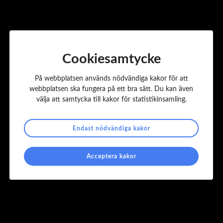
Påbyggnadskomponenter
Kontakt
Företagsnamn:
VBG Group Truck Equipment AB
Cookiesamtycke
Adress:
Box 1216
Postnummer & Ort:
462 28 Vänersborg
På webbplatsen används nödvändiga kakor för att
Webbplats:
www.vbggroupsales.se
webbplatsen ska fungera på ett bra sätt. Du kan även
Besöksadress:
Herman Kreftinsgata 4
välja att samtycka till kakor för statistikinsamling.
Postnummer & Ort:
462 28 Vänersborg
Kontaktperson:
Thomas Bergenklev
Endast nödvändiga kakor
Telefon:
0521-27 77 00
E-post:
thomas.bergenklev@vbg.se
Acceptera kakor