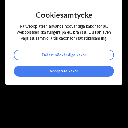
Postnummer & Ort:
824 12 Hudiksvall
Webbplats:
www.sunfab.se
Cookiesamtycke
Besöksadress:
Varvsgatan 2-4
Postnummer & Ort:
824 12 Hudiksvall
På webbplatsen används nödvändiga kakor för att
Kontaktperson:
Mats Sundin
webbplatsen ska fungera på ett bra sätt. Du kan även
Telefon:
0650-367 01
välja att samtycka till kakor för statistikinsamling.
E-post:
mats.s@sunfab.se
Endast nödvändiga kakor
Acceptera kakor